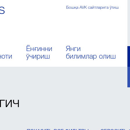
/S
Бошқа AVK сайтларига ўтиш
Ёнғинни
Янги
ноти
ўчириш
билимлар олиш
гич