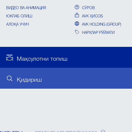
ВИДЕО ВА АНИМАЦИЯ
СЎРОВ
ЮКЛАБ ОЛИШ
AVK ҲИСОБ
АЛОҚА УЧУН
AVK HOLDING (GROUP)
НАРХЛАР РЎЙХАТИ
Маҳсулотни топиш
Қидириш