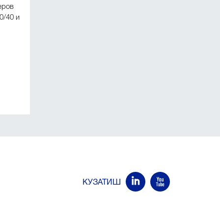
еров
80/40 и
КУЗАТИШ