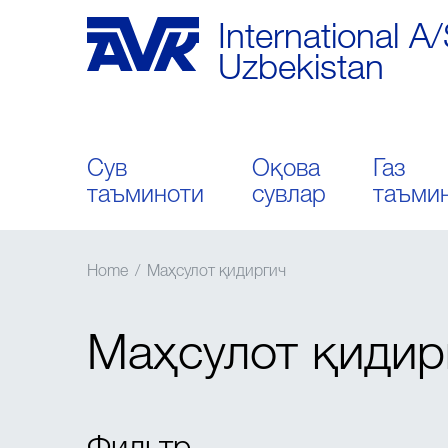
International A
Uzbekistan
Сув
Оқова
Газ
таъминоти
сувлар
таъми
Home
/
Маҳсулот қидиргич
Маҳсулот қидир
Фильтр