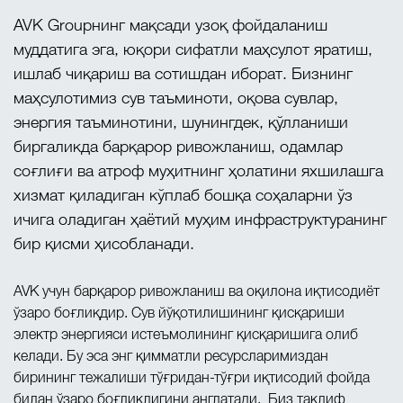
AVK Groupнинг мақсади узоқ фойдаланиш
муддатига эга, юқори сифатли маҳсулот яратиш,
ишлаб чиқариш ва сотишдан иборат. Бизнинг
маҳсулотимиз сув таъминоти, оқова сувлар,
энергия таъминотини, шунингдек, қўлланиши
биргаликда барқарор ривожланиш, одамлар
соғлиғи ва атроф муҳитнинг ҳолатини яхшилашга
хизмат қиладиган кўплаб бошқа соҳаларни ўз
ичига оладиган ҳаётий муҳим инфраструктуранинг
бир қисми ҳисобланади.
AVK учун барқарор ривожланиш ва оқилона иқтисодиёт
ўзаро боғлиқдир. Сув йўқотилишининг қисқариши
электр энергияси истеъмолининг қисқаришига олиб
келади. Бу эса энг қимматли ресурсларимиздан
бирининг тежалиши тўғридан-тўғри иқтисодий фойда
билан ўзаро боғлиқлигини англатади. Биз таклиф