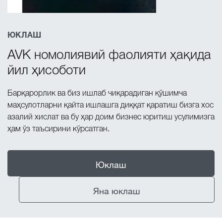
ЮКЛАШ
AVK номолиявий фаолияти ҳақида
йил ҳисоботи
Барқарорлик ва биз ишлаб чиқарадиган қўшимча
маҳсулотларни қайта ишлашга диққат қаратиш бизга хос
азалий хислат ва бу ҳар доим бизнес юритиш усулимизга
ҳам ўз таъсирини кўрсатган.
Юклаш
Яна юклаш