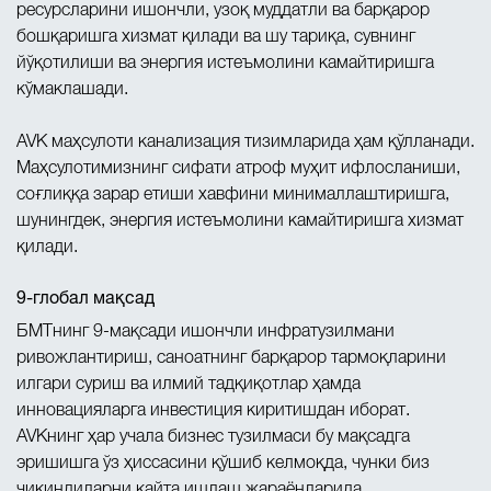
ресурсларини ишончли, узоқ муддатли ва барқарор
бошқаришга хизмат қилади ва шу тариқа, сувнинг
йўқотилиши ва энергия истеъмолини камайтиришга
кўмаклашади.
AVK маҳсулоти канализация тизимларида ҳам қўлланади.
Маҳсулотимизнинг сифати атроф муҳит ифлосланиши,
соғлиққа зарар етиши хавфини минималлаштиришга,
шунингдек, энергия истеъмолини камайтиришга хизмат
қилади.
9-глобал мақсад
БМТнинг 9-мақсади ишончли инфратузилмани
ривожлантириш, саноатнинг барқарор тармоқларини
илгари суриш ва илмий тадқиқотлар ҳамда
инновацияларга инвестиция киритишдан иборат.
AVKнинг ҳар учала бизнес тузилмаси бу мақсадга
эришишга ўз ҳиссасини қўшиб келмоқда, чунки биз
чиқиндиларни қайта ишлаш жараёнларида