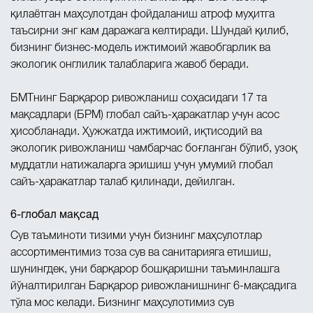
қилаётган маҳсулотдан фойдаланиш атроф муҳитга
таъсирни энг кам даражага келтиради. Шундай қилиб,
бизнинг бизнес-модель ижтимоий жавобгарлик ва
экологик онглилик талабларига жавоб беради.
БМТнинг Барқарор ривожланиш соҳасидаги 17 та
мақсадлари (БРМ) глобал сайъ-ҳаракатлар учун асос
ҳисобланади. Ҳужжатда ижтимоий, иқтисодий ва
экологик ривожланиш чамбарчас боғланган бўлиб, узоқ
муддатли натижаларга эришиш учун умумий глобал
сайъ-ҳаракатлар талаб қилинади, дейилган.
6-глобал мақсад
Сув таъминоти тизими учун бизнинг маҳсулотлар
ассортиментимиз тоза сув ва санитарияга етишиш,
шунингдек, уни барқарор бошқаришни таъминлашга
йўналтирилган Барқарор ривожланишнинг 6-мақсадига
тўла мос келади. Бизнинг маҳсулотимиз сув