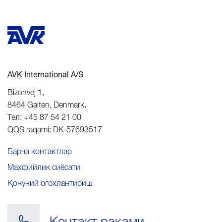
AVK International A/S
Bizonvej 1
,
8464
Galten, Denmark
,
Тел:
+45 87 54 21 00
QQS raqami:
DK-57693517
Барча контактлар
Махфийлик сиёсати
Қонуний огохлантириш
Контакт рақами