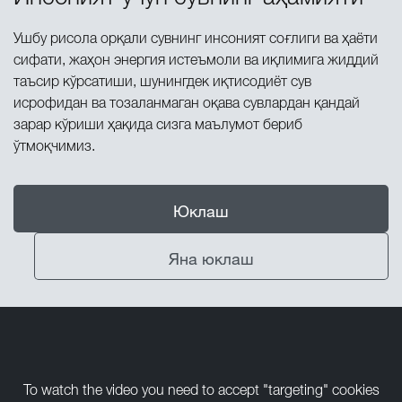
Ушбу рисола орқали сувнинг инсоният соғлиги ва ҳаёти
сифати, жаҳон энергия истеъмоли ва иқлимига жиддий
таъсир кўрсатиши, шунингдек иқтисодиёт сув
исрофидан ва тозаланмаган оқава сувлардан қандай
зарар кўриши ҳақида сизга маълумот бериб
ўтмоқчимиз.
Юклаш
Яна юклаш
To watch the video you need to accept "targeting" cookies