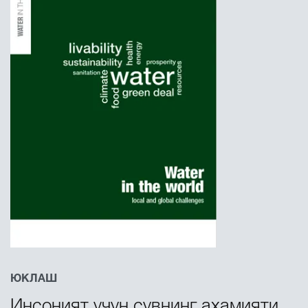
ЮКЛАШ
Инсоният учун сувнинг аҳамияти