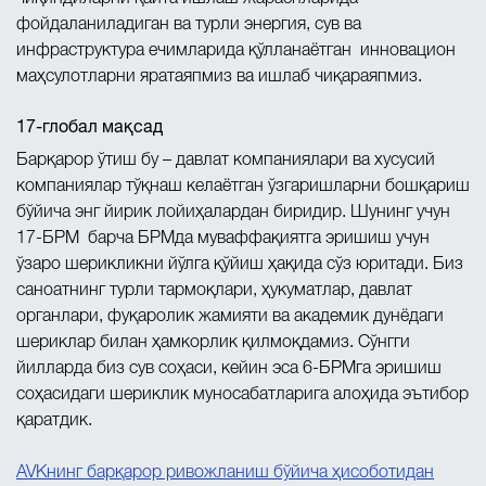
фойдаланиладиган ва турли энергия, сув ва
инфраструктура ечимларида қўлланаётган инновацион
маҳсулотларни яратаяпмиз ва ишлаб чиқараяпмиз.
17-глобал мақсад
Барқарор ўтиш бу – давлат компаниялари ва хусусий
компаниялар тўқнаш келаётган ўзгаришларни бошқариш
бўйича энг йирик лойиҳалардан биридир. Шунинг учун
17-БРМ барча БРМда муваффақиятга эришиш учун
ўзаро шерикликни йўлга қўйиш ҳақида сўз юритади. Биз
саноатнинг турли тармоқлари, ҳукуматлар, давлат
органлари, фуқаролик жамияти ва академик дунёдаги
шериклар билан ҳамкорлик қилмоқдамиз. Сўнгги
йилларда биз сув соҳаси, кейин эса 6-БРМга эришиш
соҳасидаги шериклик муносабатларига алоҳида эътибор
қаратдик.
AVKнинг барқарор ривожланиш бўйича ҳисоботидан