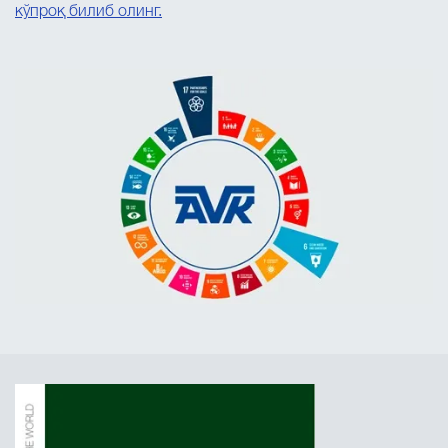
кўпроқ билиб олинг.