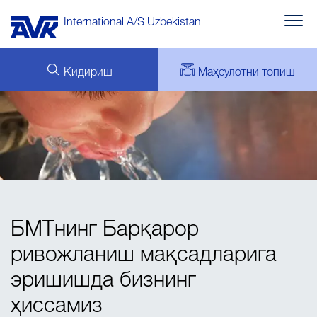
International A/S Uzbekistan
Қидириш
Маҳсулотни топиш
СЎРОВ
ВИДЕО ВА АНИМАЦИЯ
AVK ҲИСОБ
ЮКЛАБ ОЛИШ
AVK HOLDING (GROUP)
АЛОҚА УЧУН
НАРХЛАР РЎЙХАТИ
БМТнинг Барқарор
ривожланиш мақсадларига
эришишда бизнинг
ҳиссамиз