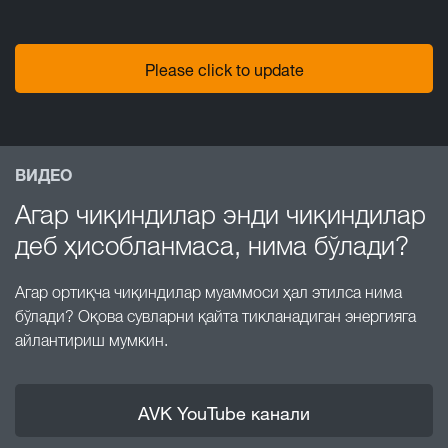
Please click to update
ВИДЕО
Агар чиқиндилар энди чиқиндилар
деб ҳисобланмаса, нима бўлади?
Агар ортиқча чиқиндилар муаммоси ҳал этилса нима
бўлади? Оқова сувларни қайта тикланадиган энергияга
айлантириш мумкин.
AVK YouTube канали